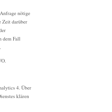
 Anfrage nötige
e Zeit darüber
der
n dem Fall
.
VO.
alytics 4. Über
ienstes klären