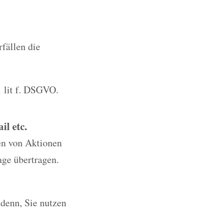
rfällen die
1 lit f. DSGVO.
l etc.
en von Aktionen
age übertragen.
 denn, Sie nutzen